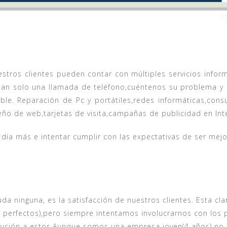
stros clientes pueden contar con múltiples servicios infor
tan solo una llamada de teléfono,cuéntenos su problema y 
le. Reparación de Pc y portátiles,redes informáticas,cons
iseño de web,tarjetas de visita,campañas de publicidad en In
ía más e intentar cumplir con las expectativas de ser mejo
duda ninguna, es la satisfacción de nuestros clientes. Esta
 perfectos),pero siempre intentamos involucrarnos con los 
olución a estos.Aunque somos una empresa joven(4 años) no 