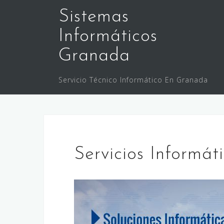
Skip
Sistemas
to
content
Informáticos
Granada
Servicio Técnico Informático En Granada
Servicios Informát