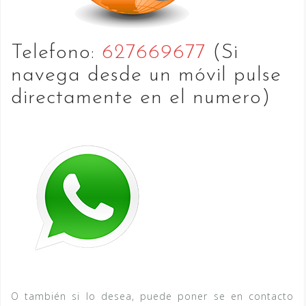
Telefono:
627669677
(Si
navega desde un móvil pulse
directamente en el numero)
O también si lo desea, puede poner se en contacto